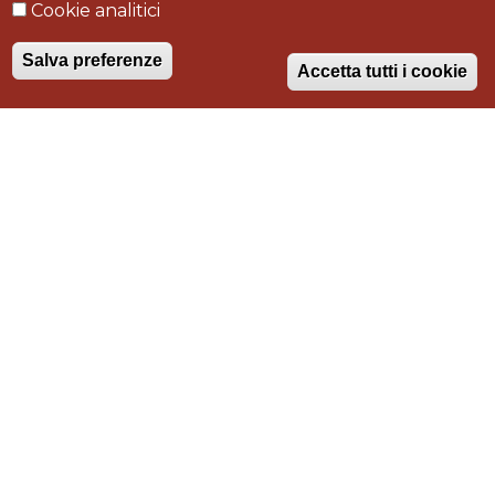
Cookie analitici
Fonteblanda - Gr
Salva preferenze
Accetta tutti i cookie
Tipologia intervento
realizzazione, arredamento
Lavori
Bar