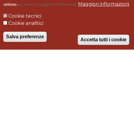
GASTRONOMIA
Maggiori informazioni
utilizzo.
No, dammi maggiori informazioni
"GUERRANTI" -
Cookie tecnici
Cookie analitici
Follonica - Gr.
Salva preferenze
Accetta tutti i cookie
Tipologia intervento
progettazione, realizzazione, arredamento